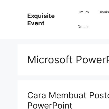
Skip
to
Umum
Bisnis
Exquisite
content
Event
Desain
Microsoft Power
Cara Membuat Poste
PowerPoint