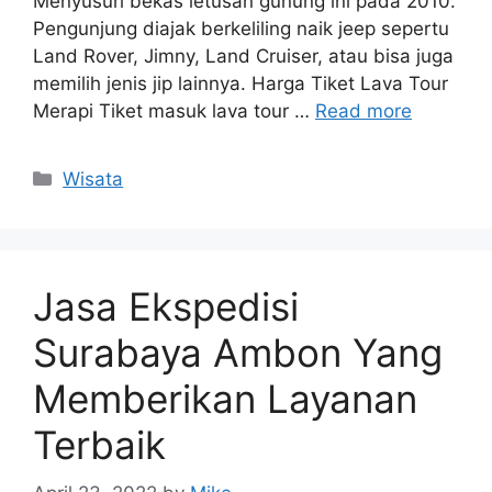
Menyusuri bekas letusan gunung ini pada 2010.
Pengunjung diajak berkeliling naik jeep sepertu
Land Rover, Jimny, Land Cruiser, atau bisa juga
memilih jenis jip lainnya. Harga Tiket Lava Tour
Merapi Tiket masuk lava tour …
Read more
Categories
Wisata
Jasa Ekspedisi
Surabaya Ambon Yang
Memberikan Layanan
Terbaik