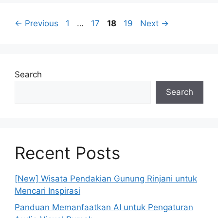
Page
Page
Page
Page
←
Previous
1
…
17
18
19
Next
→
Search
Search
Recent Posts
[New] Wisata Pendakian Gunung Rinjani untuk
Mencari Inspirasi
Panduan Memanfaatkan AI untuk Pengaturan