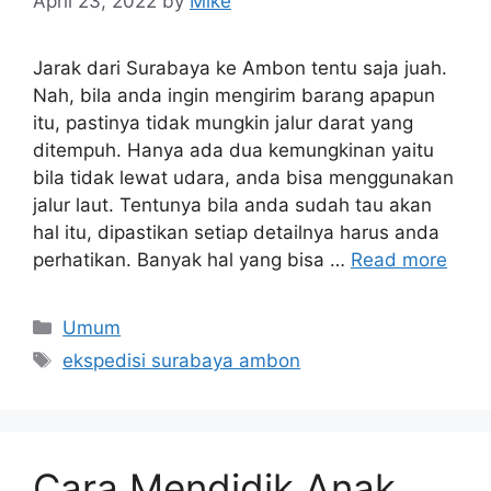
April 23, 2022
by
Mike
Jarak dari Surabaya ke Ambon tentu saja juah.
Nah, bila anda ingin mengirim barang apapun
itu, pastinya tidak mungkin jalur darat yang
ditempuh. Hanya ada dua kemungkinan yaitu
bila tidak lewat udara, anda bisa menggunakan
jalur laut. Tentunya bila anda sudah tau akan
hal itu, dipastikan setiap detailnya harus anda
perhatikan. Banyak hal yang bisa …
Read more
Categories
Umum
Tags
ekspedisi surabaya ambon
Cara Mendidik Anak