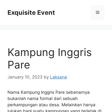
Skip
to
Exquisite Event
Menu
content
Kampung Inggris
Pare
January 10, 2023
by
Laksana
Nama Kampung Inggris Pare sebenarnya
bukanlah nama formal dari sebuah
perkampungan atau desa. Melainkan hanya
julukan bagi suatu kampungan yang terletak di